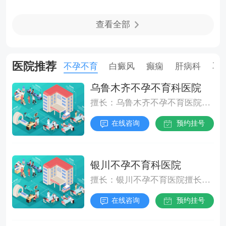
稳定性。推荐进行游泳、太极拳等低冲击运动，
酒是治疗酒精肝的首要措施。长期饮酒会直接损
水中运动可利用浮力减轻关节负担。每周保持3
查看全部
害肝细胞，导致肝功能异常。停止饮酒后，肝脏
次以上锻炼，重点加强核心肌群训练，如平板支
的自我修复机制得以启动，炎症和脂肪沉积会逐
撑能提升腹横肌力量。运动前必须充分热身，避
渐减轻。患者需坚定决心，避免复饮，以促进肝
医院推荐
不孕不育
白癜风
癫痫
肝病科
耳
免急转腰部的动作，运动后做放松拉伸。体重管
组织恢复。营养支持在治疗中扮演重要角色。酒
理直接影响脊柱负荷。将体重指数控制在正常范
精肝患者常伴有营养不良，需摄入富含维生素、
乌鲁木齐不孕不育科医院
围内，通过饮食调整与运动结合实现渐进式减
蛋白质和抗氧化物质的食物，如新鲜蔬菜、瘦肉
擅长：乌鲁木齐不孕不育医院擅长精道异常性不育,可以要孩子,输卵复通无胎心,没怀上,弱精症]等疾病诊断治疗。
重。饮食中增加膳食纤维和优质蛋白摄入，减少
和豆制品。均衡饮食有助于修复受损肝细胞，提
高糖分食物。建议采用快走配合弹力带训练的方
在线咨询
预约挂号
升机体免疫力，辅助肝脏功能恢复。药物治疗可
式，既能控制体重又可增强肌肉保护功能。戒烟
辅助保护肝脏。医生会根据病情开具护肝药物，
是重要的干预措施。烟草中的有害物质会加速脊
如护肝片、水飞蓟素制剂等，这些药物能减轻肝
银川不孕不育科医院
柱韧带钙化进程，戒烟后血液循环和炎症指标都
脏炎症，促进肝细胞再生。口服药物适用于轻中
擅长：银川不孕不育医院擅长精液不液化,怀不上,不育精子少,胎停,精液常规]等疾病诊断治疗。
会逐步改善。可寻求专业戒烟指导，采用逐步减
度患者，需在医生指导下长期坚持使用。对于病
量法配合行为矫正。同时注意避免吸入二手烟，
情较重或口服药效果不佳的患者，可能需要静脉
在线咨询
预约挂号
家庭环境的配合对戒烟成功率有显著影响。对于
滴注治疗。通过注射护肝药物，如多烯磷脂酰胆
高危人群，建议定期进行脊柱活动度评估。当出
碱、还原型谷胱甘肽等，能快速改善肝功能指