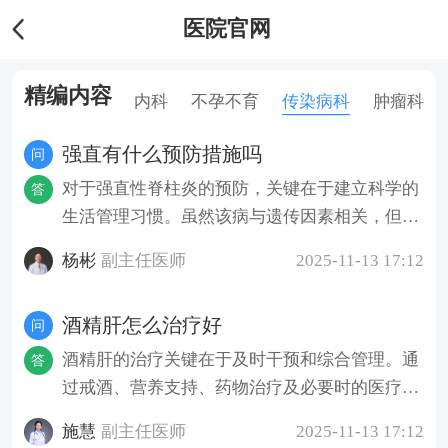
医院官网
精编内容
科
皮肤性病科
内科
不孕不育
传染病科
肿瘤科
强直有什么预防措施吗
问
对于强直性脊柱炎的预防，关键在于建立科学的
答
生活管理习惯。虽然该病与遗传因素相关，但通
过日常行为干预能有效降低发病风险。特别是有
杨彬
副主任医师
2025-11-13 17:12
家族史的人群，更应重视早期预防措施的实施。
维持脊柱生理曲度是基础预防手段。日常需避免
酒精肝怎么治疗好
问
长时间维持弯腰或驼背姿势，选择硬度适中的床
垫，睡眠时通过体位调整保持脊柱中立位。工作
酒精肝的治疗关键在于及时干预和综合管理。通
答
环境中应配置符合人体工学的座椅，每隔一小时
过戒酒、营养支持、药物治疗及必要时的医疗手
起身进行颈部后仰、腰部后伸等动作，持续5分
段，多数患者能够有效控制病情发展，改善肝脏
施慧
副主任医师
2025-11-13 17:12
钟可有效缓解椎间盘压力。规律运动能增强脊柱
健康。早期诊断和规范治疗对恢复至关重要。戒