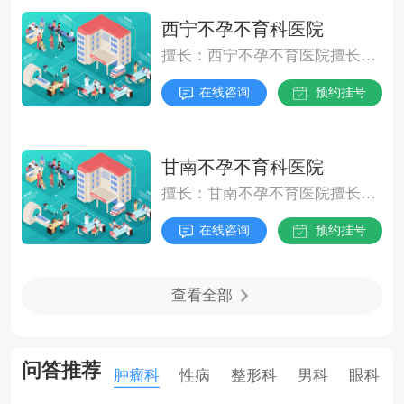
现持续性晨僵或腰背痛时，应及时就医检查。日
标，控制疾病进展。这种治疗通常在医院监护下
西宁不孕不育科医院
常注意腰部保暖，饮食中适当加入抗炎食物，这
进行。若酒精肝发展为肝衰竭，肝移植可能是最
擅长：西宁不孕不育医院擅长子宫内膜增生,子宫内膜厚度,子宫肥大月经失调,性激素失衡,激素六项检查]等疾病诊断治疗。
些综合措施共同构成预防体系。)
终选择。手术适用于肝脏功能严重受损、其他治
在线咨询
预约挂号
疗无效的情况。术后需终身服用抗排斥药物，并
定期复查以确保移植肝的正常功能。治疗期间，
患者应定期进行肝功能检查和影像学评估，如B
甘南不孕不育科医院
超或CT，以监测恢复情况。结合健康生活方式，
擅长：甘南不孕不育医院擅长子宫肥大,月经失调,性激素失衡激素六项检查,宫腺肌症,宫颈粘连]等疾病诊断治疗。
如规律作息和适度运动，能进一步巩固疗效，预
防复发。)
在线咨询
预约挂号
查看全部
问答推荐
肿瘤科
性病
整形科
男科
眼科