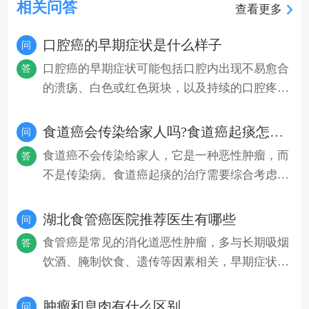
相关问答
查看更多
口腔癌的早期症状是什么样子
问
口腔癌的早期症状可能包括口腔内出现不易愈合
答
的溃疡、白色或红色斑块，以及持续的口腔疼
痛。这些症状可能提示口腔黏膜
食道癌会传染给家人吗?食道癌起痰怎么治?
问
食道癌不会传染给家人，它是一种恶性肿瘤，而
答
不是传染病。食道癌起痰的治疗需要综合考虑患
者的具体情况，包括肿瘤的位
湖北食管癌医院推荐医生有哪些
问
食管癌是常见的消化道恶性肿瘤，多与长期吸烟
答
饮酒、腌制饮食、遗传等因素相关，早期症状不
明显，中晚期可能出现吞咽困
肿瘤和息肉有什么区别
问