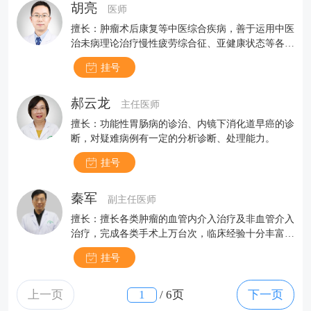
胡亮
医师
擅长：肿瘤术后康复等中医综合疾病，善于运用中医
治未病理论治疗慢性疲劳综合征、亚健康状态等各种
慢性疾病病证，改善病患体质，指导养生防病。
挂号
郝云龙
主任医师
擅长：功能性胃肠病的诊治、内镜下消化道早癌的诊
断，对疑难病例有一定的分析诊断、处理能力。
挂号
秦军
副主任医师
擅长：擅长各类肿瘤的血管内介入治疗及非血管介入
治疗，完成各类手术上万台次，临床经验十分丰富。
熟练运用微创介入技术实现各类肿瘤综合化和精准化
挂号
治疗，能快速、准确、科学地对经治病患进行评估并
制定合理治疗方案，对于疑难危重病例有丰富的救治
及并发症处理经验。
上一页
/
6页
下一页