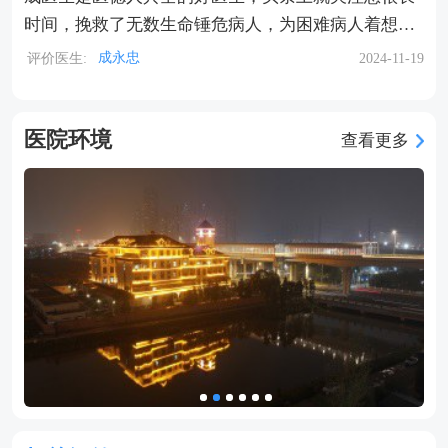
时间，挽救了无数生命锤危病人，为困难病人着想，
尽量减轻病经济负担，用最好方案，节省费用，要给
评价医生:
成永忠
2024-11-19
成医生大赞
医院环境
查看更多