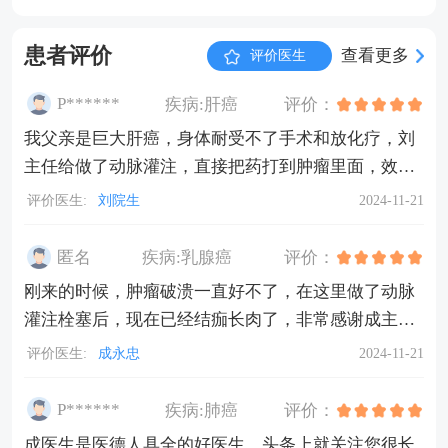
患者评价
查看更多
评价医生
P******
疾病:
肝癌
评价：
我父亲是巨大肝癌，身体耐受不了手术和放化疗，刘
主任给做了动脉灌注，直接把药打到肿瘤里面，效果
很明显，肿瘤缩小很快，而且做完恢复也很快，几天
评价医生:
刘院生
2024-11-21
就出院了，现在病情控制的很好，很感谢刘主任给我
父亲做的治疗。
匿名
疾病:
乳腺癌
评价：
刚来的时候，肿瘤破溃一直好不了，在这里做了动脉
灌注栓塞后，现在已经结痂长肉了，非常感谢成主任
和护士的悉心照顾，医院环境很好，设备技术也很专
评价医生:
成永忠
2024-11-21
业，医生护士都特别负责。
P******
疾病:
肺癌
评价：
成医生是医德人具全的好医生，头条上就关注您很长