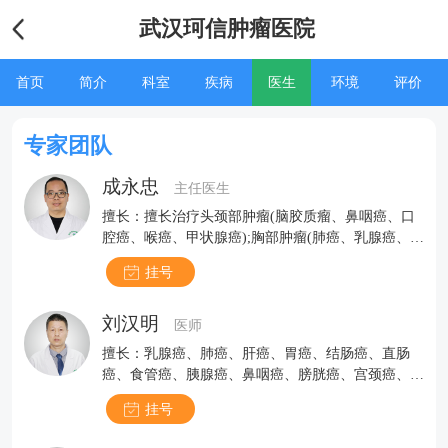
武汉珂信肿瘤医院
首页
简介
科室
疾病
医生
环境
评价
专家团队
成永忠
主任医生
擅长：擅长治疗头颈部肿瘤(脑胶质瘤、鼻咽癌、口
腔癌、喉癌、甲状腺癌);胸部肿瘤(肺癌、乳腺癌、食
管癌、纵隔淋巴瘤、胸腺瘤);腹部肿瘤(肝癌、胰腺
挂号
癌、胃癌、肠癌);盆腔肿瘤(膀胱癌、前列腺癌、宫颈
癌、卵巢癌);对于软组织肿瘤及实体瘤亦有丰富的临
刘汉明
床治疗经验。
医师
擅长：乳腺癌、肺癌、肝癌、胃癌、结肠癌、直肠
癌、食管癌、胰腺癌、鼻咽癌、膀胱癌、宫颈癌、前
列腺癌、卵巢癌、肾癌、甲状腺癌、淋巴瘤等多种实
挂号
体肿瘤。