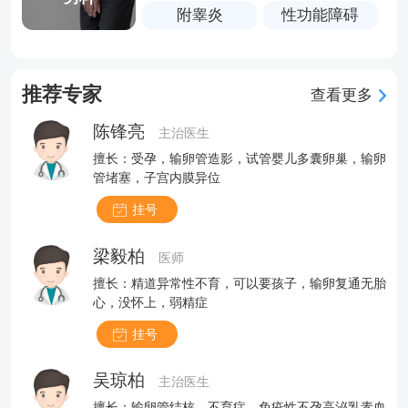
附睾炎
性功能障碍
推荐专家
查看更多
陈锋亮
主治医生
擅长：受孕，输卵管造影，试管婴儿多囊卵巢，输卵
管堵塞，子宫内膜异位
挂号
梁毅柏
医师
擅长：精道异常性不育，可以要孩子，输卵复通无胎
心，没怀上，弱精症
挂号
吴琼柏
主治医生
擅长：输卵管结核，不育症，免疫性不孕高泌乳素血