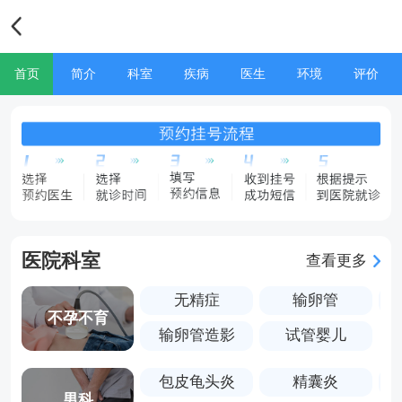
首页
简介
科室
疾病
医生
环境
评价
医院科室
查看更多
无精症
输卵管
不孕不育
输卵管造影
试管婴儿
包皮龟头炎
精囊炎
男科