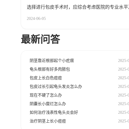
选择进行包皮手术时，应综合考虑医院的专业水平
2024-06-05
最新问答
阴茎靠近根部起个小疙瘩
2025-
龟头根部有好多肉脓包
2025-
包皮上长白色痘痘
2025-
包皮过长引起龟头发炎怎么办
2025-
现在不硬了怎么办
2025-
阴囊长小糜烂怎么办
2025-
如何治疗浅表性龟头炎会好
2025-
治疗阴茎上长小痘痘
2025-