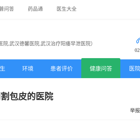
普问答
药品通
医生大全
医院,武汉德馨医院,武汉治疗阳痿早泄医院）
02
生
环境
患者评价
健康问答
医
门割包皮的医院
举报