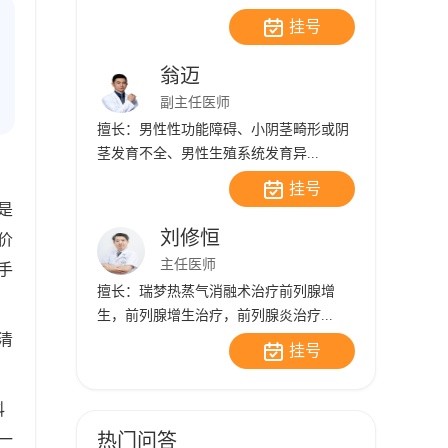
挂号
翁迈
副主任医师
擅长：男性性功能障碍、小阴茎畸形或阴
茎发育不全、男性生殖系统发育异...
挂号
是
刘修恒
价
主任医师
手
擅长：瑞梦热蒸气消融术治疗前列腺增
生，前列腺增生治疗，前列腺炎治疗...
清
挂号
科
热门问答
一