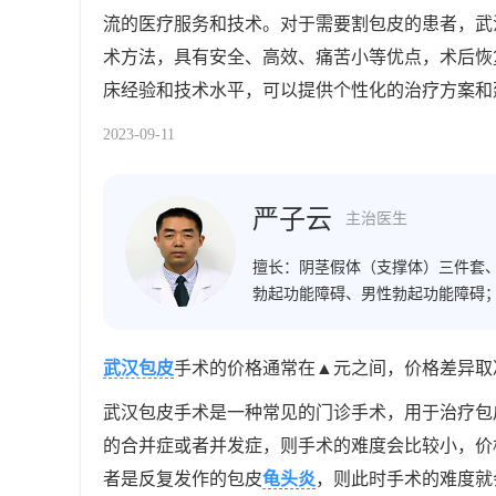
流的医疗服务和技术。对于需要割包皮的患者，武
术方法，具有安全、高效、痛苦小等优点，术后恢
床经验和技术水平，可以提供个性化的治疗方案和
2023-09-11
严子云
主治医生
擅长：
阴茎假体（支撑体）三件套
勃起功能障碍、男性勃起功能障碍；同
要提升性能力患者；同时运用玻尿
方面有较深的研究及丰富的临床经
武汉包皮
手术的价格通常在▲元之间，价格差异取
疗男性勃起功能障碍(阳痿)、性欲
武汉包皮手术是一种常见的门诊手术，用于治疗包
的合并症或者并发症，则手术的难度会比较小，价
者是反复发作的包皮
龟头炎
，则此时手术的难度就