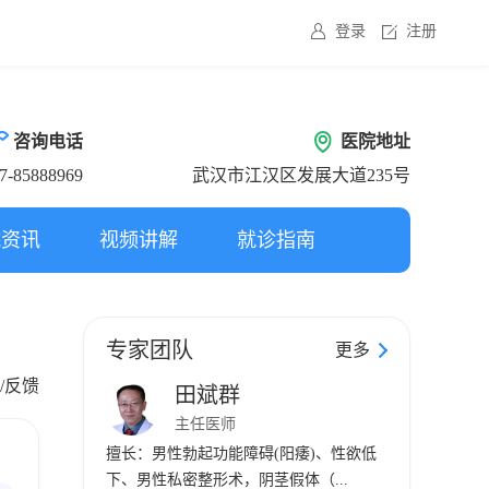
登录
注册
咨询电话
医院地址
7-85888969
武汉市江汉区发展大道235号
院资讯
视频讲解
就诊指南
专家团队
更多
/反馈
田斌群
主任医师
擅长：男性勃起功能障碍(阳痿)、性欲低
下、男性私密整形术，阴茎假体（...