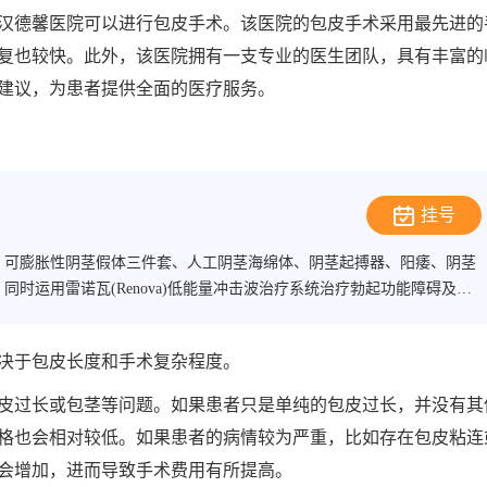
汉德馨医院可以进行包皮手术。该医院的包皮手术采用最先进的
复也较快。此外，该医院拥有一支专业的医生团队，具有丰富的
建议，为患者提供全面的医疗服务。
挂号
、可膨胀性阴茎假体三件套、人工阴茎海绵体、阴茎起搏器、阳痿、阴茎
时运用雷诺瓦(Renova)低能量冲击波治疗系统治疗勃起功能障碍及想
酸注射增粗增大，玻尿酸治疗早泄、延长性生活时间、提高性生活质量等
验。 另外：运用心理疗法、行为训练、特定治疗、康复训练等综合疗法治
决于包皮长度和手术复杂程度。
低下等。
皮过长或包茎等问题。如果患者只是单纯的包皮过长，并没有其
格也会相对较低。如果患者的病情较为严重，比如存在包皮粘连
会增加，进而导致手术费用有所提高。